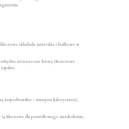
 organizmu.
kluczowe składniki mineralne i białkowe w
niezbędne nienasycone kwasy tłuszczowe
zapalne.
są niepodważalne - mniejsza kaloryczność,
y są kluczowe dla prawidłowego metabolizmu,