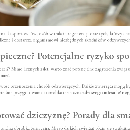
tna dla sportowców, osób w trakcie regeneracji oraz tych, którzy ch
liczne i dostarcza organizmowi niezbędnych składników odżywczych
pieczne? Potencjalne ryzyko spo
eżeń? Mimo licznych zalet, warto znać potencjalne zagrożenia związa
umieć.
ość przenoszenia chorób odzwierzęcych. Dzikie zwierzęta mogą być 
owiednie przygotowanie i obróbka termiczna
zdrowego mięsa leśne
otować dziczyznę? Porady dla sm
sjonalna obróbka termiczna. Mięso dzikich zwierząt różni się strukt