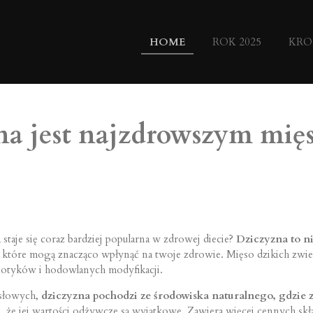
HOME
ROK 2025
KRO
na jest najzdrowszym mię
 staje się coraz bardziej popularna w zdrowej diecie?
Dziczyzna to ni
, które mogą znacząco wpłynąć na twoje zdrowie. Mięso dzikich zwier
ybiotyków i hodowlanych modyfikacji.
słowych,
dziczyzna pochodzi ze środowiska naturalnego, gdzie z
a, że jej wartości odżywcze są wyjątkowe. Zawiera więcej cennych s