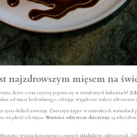
est najzdrowszym mięsem na świe
ytanie, które coraz częściej pojawia się w świadomych kulinariach?
Zdr
tralnie od mięsa hodowlanego, oferując wyjątkowe walory zdrowotne
 życia dzikich zwierząt. Zwierzęta żyjące w naturalnych warunkach p
io na jakość ich mięsa.
Wartości odżywcze dziczyzny
są zdecydowa
ą tłuszczu i wyższą koncentracją cennych składników odżywczych. Dz