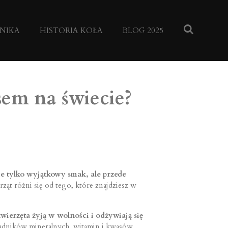
NIKA
HISTORIA KOŁA
BLOG 2025
sem na świecie?
e tylko wyjątkowy smak, ale przede
ząt różni się od tego, które znajdziesz w
wierzęta żyją w wolności i odżywiają się
kładników mineralnych, witamin i kwasów