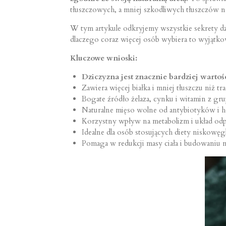
tłuszczowych, a mniej szkodliwych tłuszczów 
W tym artykule odkryjemy wszystkie sekrety d
dlaczego coraz więcej osób wybiera to wyjątk
Kluczowe wnioski:
Dziczyzna jest znacznie bardziej warto
Zawiera więcej białka i mniej tłuszczu niż t
Bogate źródło żelaza, cynku i witamin z gr
Naturalne mięso wolne od antybiotyków i
Korzystny wpływ na metabolizm i układ o
Idealne dla osób stosujących diety niskow
Pomaga w redukcji masy ciała i budowaniu m