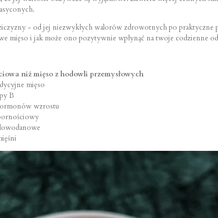
nasyconych.
ziczyzny - od jej niezwykłych walorów zdrowotnych po praktyczne 
owe mięso i jak może ono pozytywnie wpłynąć na twoje codzienne od
ściowa niż mięso z hodowli przemysłowych
radycyjne mięso
upy B
 hormonów wzrostu
dpornościowy
ęglowodanowe
ięśni