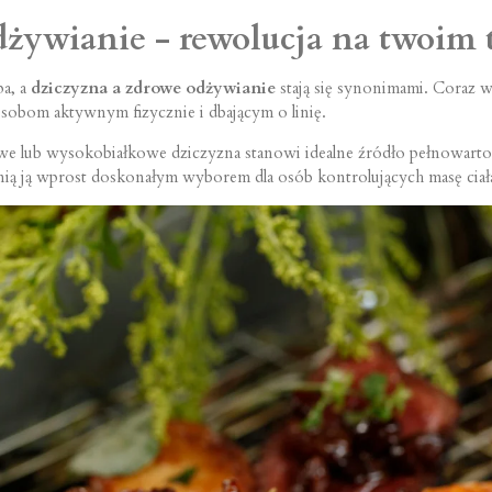
żywianie - rewolucja na twoim 
a, a
dziczyzna a zdrowe odżywianie
stają się synonimami. Coraz 
osobom aktywnym fizycznie i dbającym o linię.
 lub wysokobiałkowe dziczyzna stanowi idealne źródło pełnowartośc
ą ją wprost doskonałym wyborem dla osób kontrolujących masę ciał