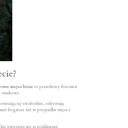
cie?
owe mięso leśne
to prawdziwy fenomen
 i smakowe.
oruszają się swobodnie, odżywiają
nie bogatsze niż w przypadku mięsa z
ikie zwierzęta nie są poddawane