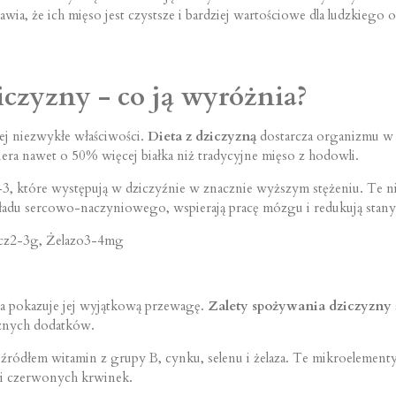
awia, że ich mięso jest czystsze i bardziej wartościowe dla ludzkiego
czyzny - co ją wyróżnia?
ej niezwykłe właściwości.
Dieta z dziczyzną
dostarcza organizmu w 
era nawet o 50% więcej białka niż tradycyjne mięso z hodowli.
3, które występują w dziczyźnie w znacznie wyższym stężeniu. Te 
adu sercowo-naczyniowego, wspierają pracę mózgu i redukują stany 
zcz2-3g, Żelazo3-4mg
a pokazuje jej wyjątkową przewagę.
Zalety spożywania dziczyzny
cznych dodatków.
źródłem witamin z grupy B, cynku, selenu i żelaza. Te mikroelement
ji czerwonych krwinek.