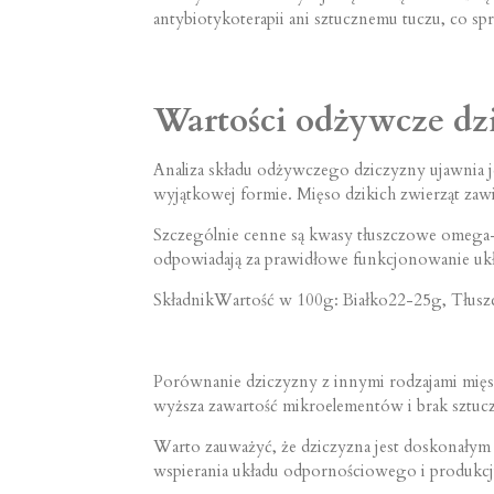
antybiotykoterapii ani sztucznemu tuczu, co spr
Wartości odżywcze dzi
Analiza składu odżywczego dziczyzny ujawnia j
wyjątkowej formie. Mięso dzikich zwierząt zawi
Szczególnie cenne są kwasy tłuszczowe omega-
odpowiadają za prawidłowe funkcjonowanie ukł
SkładnikWartość w 100g: Białko22-25g, Tłus
Porównanie dziczyzny z innymi rodzajami mięs
wyższa zawartość mikroelementów i brak sztu
Warto zauważyć, że dziczyzna jest doskonałym 
wspierania układu odpornościowego i produkc